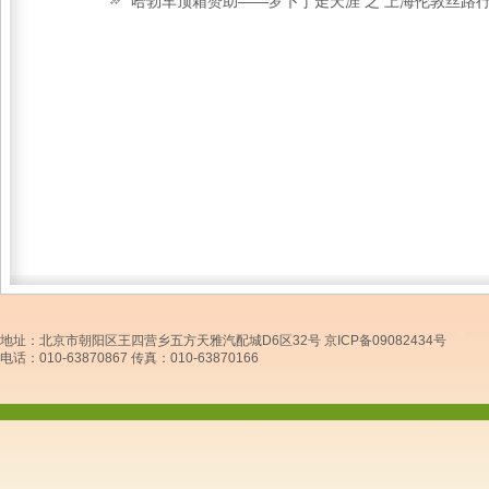
哈勃车顶箱赞助——罗卜丁走天涯 之 上海伦敦丝路行
地址：北京市朝阳区王四营乡五方天雅汽配城D6区32号 京ICP备09082434号
电话：010-63870867 传真：010-63870166