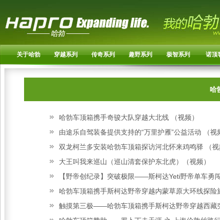
关于哈勃
穿越系列
传奇系列
趣野系列
极智系列
诺顶
哈
哈勃车顶箱携手奇骏大队穿越大北线 （视频）
由途乐自驾装备提供支持的“万里护雁”公益活动 （视
双龙柯兰多安装哈勃车顶箱探访河北怀来鸡鸣驿 （视
大王叫我来巡山（巡山清套保护东北虎）（视频）
【野帝创纪录】突破极限——斯柯达Yeti野帝单车勇
哈勃车顶箱携手斯柯达野帝穿越内蒙草原大环线探险
触摸第三极——哈勃车顶箱携手斯柯达野帝穿越西藏