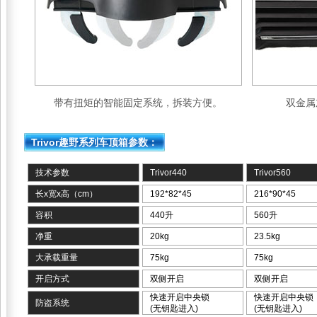
带有扭矩的智能固定系统，拆装方便。
双金属
Trivor趣野系列车顶箱参数：
技术参数
Trivor440
Trivor560
长x宽x高（cm）
192*82*45
216*90*45
容积
440升
560升
净重
20kg
23.5kg
大承载重量
75kg
75kg
开启方式
双侧开启
双侧开启
快速开启中央锁
快速开启中央锁
防盗系统
(无钥匙进入)
(无钥匙进入)