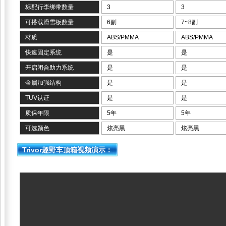
标配行李绑带数量
3
3
可搭载滑雪板数量
6副
7~8副
材质
ABS/PMMA
ABS/PMMA
快速固定系统
是
是
开启闭合助力系统
是
是
金属加强结构
是
是
TUV认证
是
是
质保年限
5年
5年
可选颜色
炫亮黑
炫亮黑
Trivor趣野车顶箱视频演示：