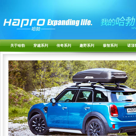
关于哈勃
穿越系列
传奇系列
趣野系列
极智系列
诺顶