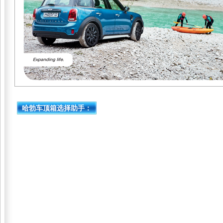
哈勃车顶箱选择助手：