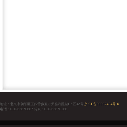
地址：北京市朝阳区王四营乡五方天雅汽配城D6区32号
京ICP备09082434号-6
电话：010-63870867 传真：010-63870166