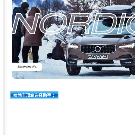
哈勃车顶箱选择助手：