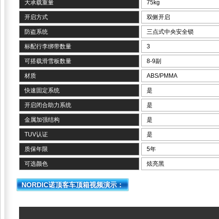
大承载重量
75kg
开启方式
双侧开启
防盗系统
三点式中央安全锁
标配行李绑带数量
3
可搭载滑雪板数量
8-9副
材质
ABS/PMMA
快速固定系统
是
开启闭合助力系统
是
金属加强结构
是
TUV认证
是
质保年限
5年
可选颜色
炫亮黑
NORDIC诺顶客车顶箱视频演示：