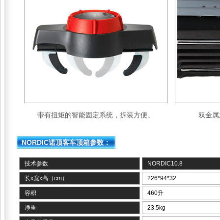
带有扭矩的智能固定系统，拆装方便。
双金属
NORDIC诺顶客车顶箱参数：
技术参数
NORDIC10.8
长x宽x高（cm）
226*94*32
容积
460升
净重
23.5kg