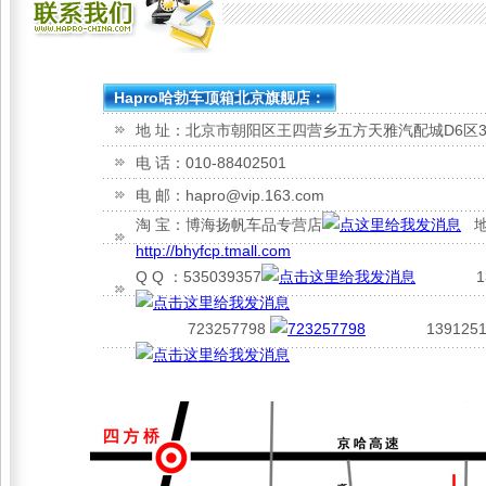
Hapro哈勃车顶箱北京旗舰店：
地 址：北京市朝阳区王四营乡五方天雅汽配城D6区3
电 话：010-88402501
电 邮：hapro@vip.163.com
淘 宝：博海扬帆车品专营店
地
http://bhyfcp.tmall.com
Q Q ：535039357
1329
723257798
13912515