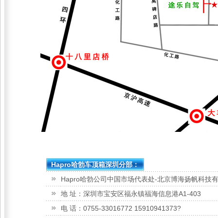
Hapro哈勃车顶箱深圳分部：
Hapro哈勃公司中国市场代表处-北京博海扬帆科技
地 址：深圳市宝安区福永镇福海信息港A1-403
电 话：0755-33016772 15910941373?