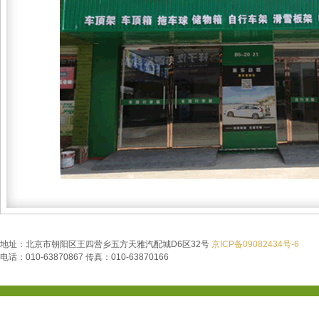
地址：北京市朝阳区王四营乡五方天雅汽配城D6区32号
京ICP备09082434号-6
电话：010-63870867 传真：010-63870166