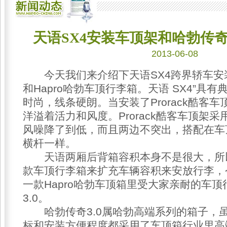
天语SX4安装车顶架和哈勃传奇
2013-06-08
今天我们来介绍下天语SX4跨界轿车安装P
和Hapro哈勃车顶行李箱。天语 SX4”具
时尚，线条硬朗。当安装了Prorack酷客
洋溢着活力和风度。Prorack酷客车顶架
风噪降了到低，而且两边不突出，搭配在车
横杆一样。
天语两厢后背箱容积本身不是很大，所
款车顶行李箱来扩充车辆容积来安放行李，
一款Hapro哈勃车顶箱里受大家亲耐的车
3.0。
哈勃传奇3.0属哈勃高端系列的箱子，
标和安装方便程度都采用了车顶箱行业里高端