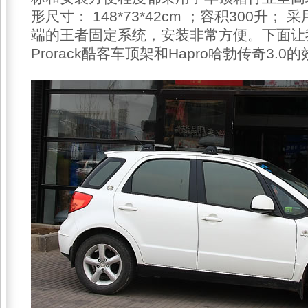
形尺寸： 148*73*42cm ；容积300升
端的王者固定系统，安装非常方便。下面让
Prorack酷客车顶架和Hapro哈勃传奇3.0