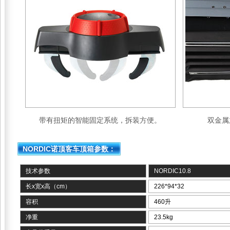
带有扭矩的智能固定系统，拆装方便。
双金属
NORDIC诺顶客车顶箱参数：
技术参数
NORDIC10.8
长x宽x高（cm）
226*94*32
容积
460升
净重
23.5kg