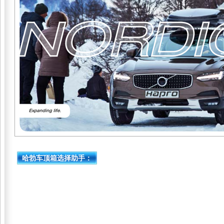
哈勃车顶箱选择助手：