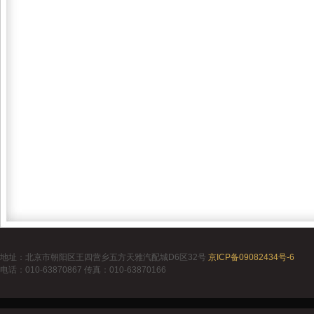
地址：北京市朝阳区王四营乡五方天雅汽配城D6区32号
京ICP备09082434号-6
电话：010-63870867 传真：010-63870166