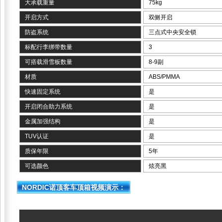
大承载重量
75kg
开启方式
双侧开启
防盗系统
三点式中央安全锁
标配行李绑带数量
3
可搭载滑雪板数量
8-9副
材质
ABS/PMMA
快速固定系统
是
开启闭合助力系统
是
金属加强结构
是
TUV认证
是
质保年限
5年
可选颜色
炫亮黑
NORDIC诺顶客车顶箱视频演示：