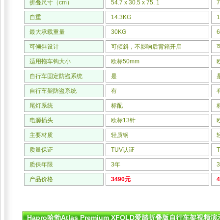
折叠尺寸（cm）
54.7 x 30.5 x 75. 1
7
自重
14.3KG
1
最大承载重量
30KG
可倾斜设计
可倾斜，不影响后背箱开启
适用拖车钩大小
欧标50mm
自行车固定防盗系统
是
自行车架防盗系统
有
尾灯系统
标配
电源插头
欧标13针
主要材质
轻质钢
质量保证
TUV认证
质保年限
3年
产品价格
3490元
Hapro哈勃Atlas Premium XFOLD爱踏折叠版自行车架视频